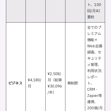
ト、100
回/月AI
要約
全てのプ
レミアム
機能＋
Web会議
録画、セ
キュリテ
ィ管理、
利用状況
¥2,508/
レポー
¥4,180/
月（総額
ビジネス
無制限
ト、
月
¥30,096
CRM・
/年）
Zapier等
連携、
200個/月