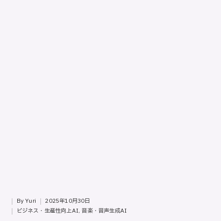
ッ
プ
バ
イ
ス
テ
ッ
プ
の
使
用
ガ
イ
ド
専
門
By
Yuri
2025年10月30日
サ
Posted
ビジネス・生産性向上AI
,
音楽・音声生成AI
イ
Posted
by