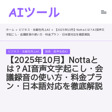
Skip
to
A
AI
content
I
ツ
ホーム
»
ビジネス・生産性向上AI
»
【2025年10月】Nottaとは？AI音声文
ー
字起こし・会議録音の使い方・料金プラン・日本語対応を徹底解説
ツ
ル
ー
の
Posted
ビジネス・生産性向上AI
音楽・音声生成AI
実
ル
in
【2025年10月】Nottaと
践
！
的
は？AI音声文字起こし・会
レ
議録音の使い方・料金プラ
ビ
ン・日本語対応を徹底解説
ュ
ー
と
ス
テ