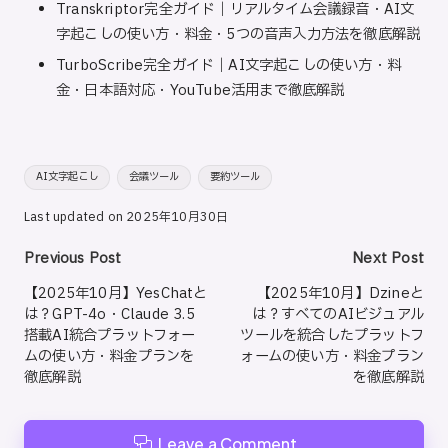
Transkriptor完全ガイド｜リアルタイム会議録音・AI文
字起こしの使い方・料金・5つの音声入力方法を徹底解説
TurboScribe完全ガイド｜AI文字起こしの使い方・料
金・日本語対応・YouTube活用まで徹底解説
Tags:
AI文字起こし
会議ツール
要約ツール
Last updated on 2025年10月30日
Post
Previous Post
Next Post
navigation
【2025年10月】YesChatと
【2025年10月】Dzineと
は？GPT-4o・Claude 3.5
は？すべてのAIビジュアル
搭載AI統合プラットフォー
ツールを統合したプラットフ
ムの使い方・料金プランを
ォームの使い方・料金プラン
徹底解説
を徹底解説
Leave a Comment