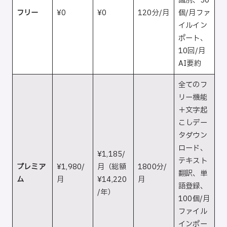
識別、50
フリー
¥0
¥0
120分/月
個/月ファ
イルイン
ポート、
10回/月
AI要約
全てのフ
リー機能
＋文字起
こしデー
タダウン
ロード、
¥1,185/
テキスト
プレミア
¥1,980/
月（総額
1800分/
翻訳、単
ム
月
¥14,220
月
語登録、
/年）
100個/月
ファイル
インポー