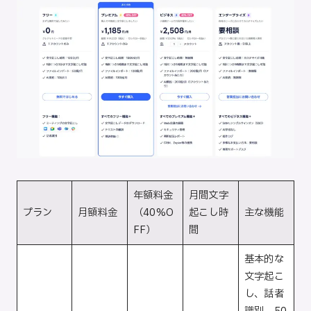
年額料金
月間文字
プラン
月額料金
（40%O
起こし時
主な機能
FF）
間
基本的な
文字起こ
し、話者