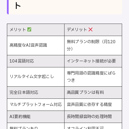
ト
メリット
デメリット
無料プランの制限（月120
高精度なAI音声認識
分）
104言語対応
インターネット接続が必要
専門用語の認識精度にばら
リアルタイム文字起こし
つき
完全日本語対応
高品質プランは有料
マルチプラットフォーム対応
音声品質に依存する精度
AI要約機能
長時間録音時の処理時間
無料プランあり
オフライン利用不可