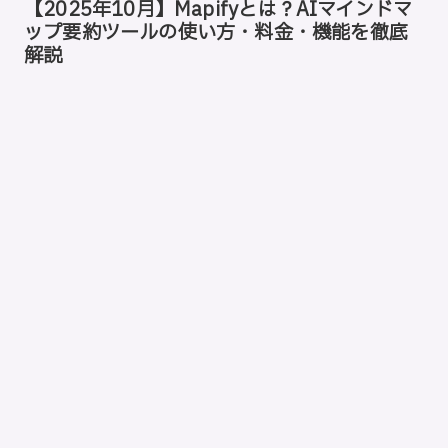
【2025年10月】Mapifyとは？AIマインドマ
ッ
ップ要約ツールの使い方・料金・機能を徹底
プ
解説
バ
イ
ス
テ
ッ
プ
の
使
用
ガ
イ
Tags:
ド
専
門
サ
イ