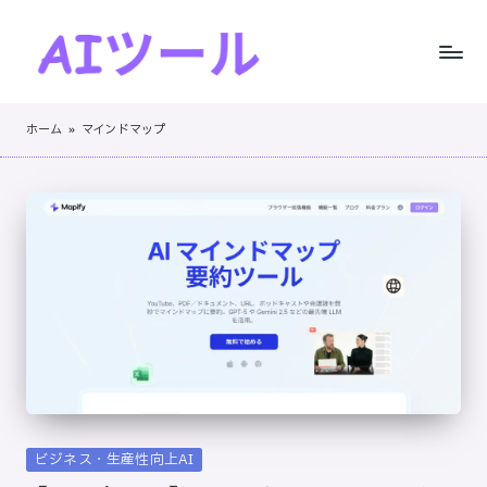
Skip
to
A
AI
content
I
ツ
ホーム
»
マインドマップ
ー
ツ
ル
ー
の
実
ル
践
！
的
レ
ビ
ュ
ー
と
ス
Posted
ビジネス・生産性向上AI
テ
in