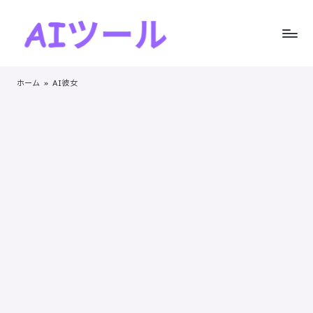
Skip
to
A
AI
content
I
ツ
ホーム
»
AI彼女
ー
ツ
ル
ー
の
実
ル
践
！
的
レ
ビ
ュ
ー
と
ス
テ