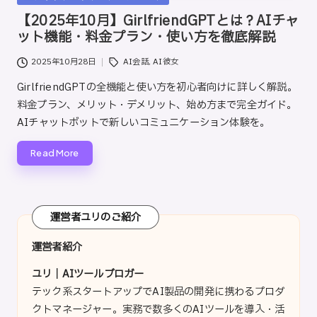
ト
in
【2025年10月】GirlfriendGPTとは？AIチャ
ット機能・料金プラン・使い方を徹底解説
Tags:
2025年10月28日
AI会話
,
AI彼女
GirlfriendGPTの全機能と使い方を初心者向けに詳しく解説。
料金プラン、メリット・デメリット、始め方まで完全ガイド。
AIチャットボットで新しいコミュニケーション体験を。
Read More
運営者ユリのご紹介
運営者紹介
ユリ｜AIツールブロガー
テック系スタートアップでAI製品の開発に携わるプロダ
クトマネージャー。実務で数多くのAIツールを導入・活