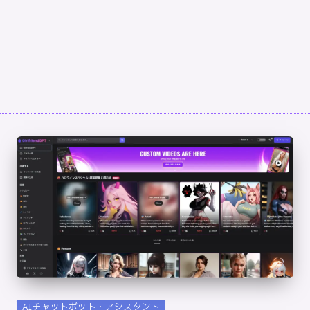
ッ
プ
バ
イ
ス
テ
ッ
プ
の
使
用
ガ
イ
ド
専
門
サ
イ
Posted
AIチャットボット・アシスタント