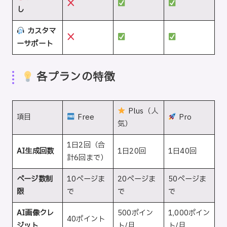
し
カスタマ
ーサポート
各プランの特徴
Plus（人
項目
Free
Pro
気）
1日2回（合
AI生成回数
1日20回
1日40回
計6回まで）
ページ数制
10ページま
20ページま
50ページま
限
で
で
で
AI画像クレ
500ポイン
1,000ポイン
40ポイント
ジット
ト/月
ト/月