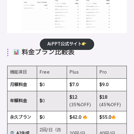
AiPPT公式サイト
料金プラン比較表
機能項目
Free
Plus
Pro
月額料金
$
0
$7.0
$9.0
$12
$18
年額料金
$
0
(35%OFF)
(45%OFF)
永久プラン
$
0
$42.0
$55.0
2回/日（合
AI生成
20回/日
40回/日