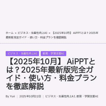
ッ
プ
バ
イ
ス
テ
ホーム
»
ビジネス・生産性向上AI
»
【2025年10月】 AiPPTとは？2025年
最新版完全ガイド・使い方・料金プランを徹底解説
ッ
プ
の
Posted
ビジネス・生産性向上AI
教育・学習支援AI
使
in
【2025年10月】 AiPPTと
用
は？2025年最新版完全ガ
ガ
イ
イド・使い方・料金プラン
ド
を徹底解説
専
門
By
Yuri
2025年10月22日
ビジネス・生産性向上AI
,
教育・学習支援AI
サ
Posted
Posted
イ
by
in