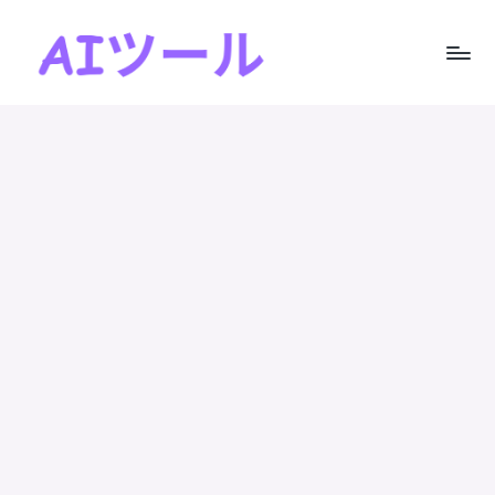
Skip
to
A
AI
content
I
ツ
ー
ツ
ル
ー
の
実
ル
践
！
的
レ
ビ
ュ
ー
と
ス
テ