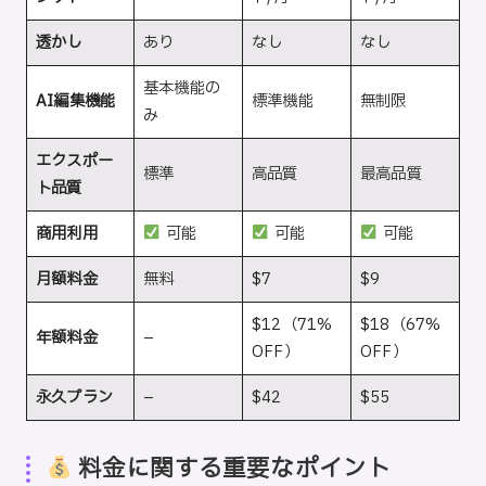
透かし
あり
なし
なし
基本機能の
AI編集機能
標準機能
無制限
み
エクスポー
標準
高品質
最高品質
ト品質
商用利用
可能
可能
可能
月額料金
無料
$7
$9
$12（71%
$18（67%
年額料金
–
OFF）
OFF）
永久プラン
–
$42
$55
料金に関する重要なポイント