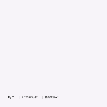
ッ
プ
バ
イ
ス
テ
ッ
プ
の
使
用
ガ
イ
ド
専
門
By
Yuri
2025年5月7日
動画生成AI
サ
Posted
Posted
イ
by
in