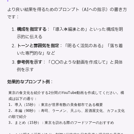
より良い結果を得るためのプロンプト（AIへの指示）の書き方
です：
構成を指定する
：「導入→本編→まとめ」といった構成を明
示的に伝える
トーンと雰囲気を指定
：「明るく活気のある」「落ち着
いた専門的な」など
参考例を示す
：「〇〇のような動画を作成して」と具体
例を示す
効果的なプロンプト例
：
東京の食文化を紹介する2分間のYouTube動画を作成してください。構
成は以下の通り：

1. 導入（15秒）：東京が世界有数の美食都市である概要

2. 本編（90秒）：寿司、ラーメン、天ぷら、居酒屋文化、カフェ文化
の順で紹介

3. まとめ（15秒）：東京を訪れる際のフードツアーのおすすめ
