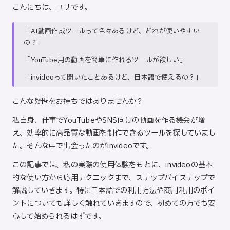
こんにちは、ユリです。
ト
「AI動画作成ツールって色々あるけど、どれが使いやすい
の？」
「YouTube用の動画を簡単に作れるツールが欲しい」
「invideoって聞いたことあるけど、日本語で使えるの？」
こんな疑問をお持ちではありませんか？
私自身、仕事でYouTubeやSNS向けの動画を作る機会が増
え、効率的に高品質な動画を制作できるツールを探していまし
た。そんな中で出会ったのがinvideoです。
この記事では、私の実際の使用体験をもとに、invideoの基本
的な使い方から応用テクニックまで、ステップバイステップで
解説していきます。特に日本語での利用方法や商用利用のポイ
ントについても詳しく触れていきますので、初めての方でも安
心して始められるはずです。