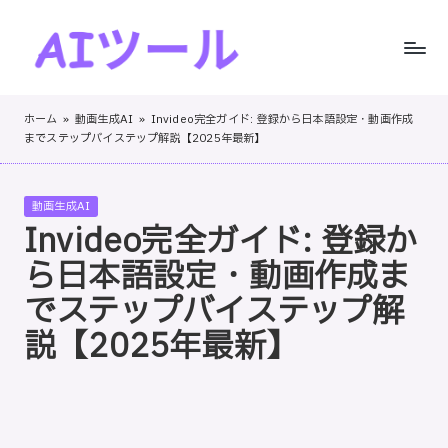
Skip
to
A
AI
content
I
ツ
ホーム
»
動画生成AI
»
Invideo完全ガイド: 登録から日本語設定・動画作成
ー
までステップバイステップ解説【2025年最新】
ツ
ル
ー
の
Posted
動画生成AI
実
ル
in
Invideo完全ガイド: 登録か
践
！
的
ら日本語設定・動画作成ま
レ
でステップバイステップ解
ビ
説【2025年最新】
ュ
ー
と
ス
テ