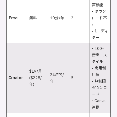
声機能
• ダウン
Free
無料
10分/年
2
ロード不
可
• 1エディ
ター
• 200+
音声・ス
タイル
• 商用利
$19/月
24時間/
用権
Creator
($228/
5
年
• 無制限
年)
ダウンロ
ード
• Canva
連携