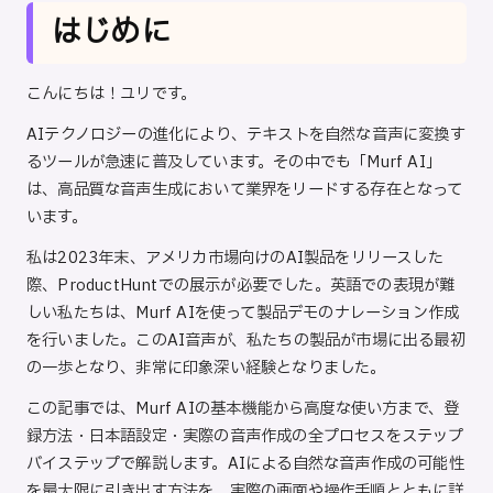
ト
はじめに
こんにちは！ユリです。
AIテクノロジーの進化により、テキストを自然な音声に変換す
るツールが急速に普及しています。その中でも「Murf AI」
は、高品質な音声生成において業界をリードする存在となって
います。
私は2023年末、アメリカ市場向けのAI製品をリリースした
際、ProductHuntでの展示が必要でした。英語での表現が難
しい私たちは、Murf AIを使って製品デモのナレーション作成
を行いました。このAI音声が、私たちの製品が市場に出る最初
の一歩となり、非常に印象深い経験となりました。
この記事では、Murf AIの基本機能から高度な使い方まで、登
録方法・日本語設定・実際の音声作成の全プロセスをステップ
バイステップで解説します。AIによる自然な音声作成の可能性
を最大限に引き出す方法を、実際の画面や操作手順とともに詳