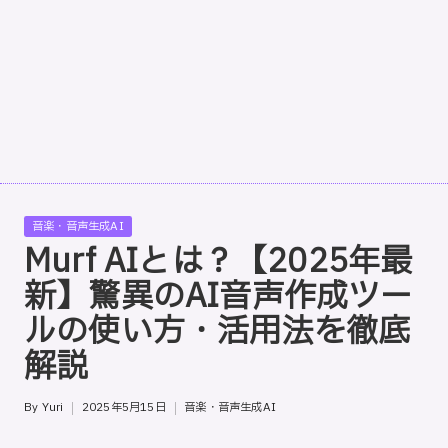
ッ
プ
バ
イ
ス
テ
ッ
プ
の
Posted
音楽・音声生成AI
使
in
Murf AIとは？【2025年最
用
新】驚異のAI音声作成ツー
ガ
イ
ルの使い方・活用法を徹底
ド
解説
専
門
By
Yuri
2025年5月15日
音楽・音声生成AI
サ
Posted
Posted
イ
by
in