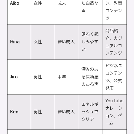
Aiko
女性
成人
た自然な
ン、教育
声
コンテン
ツ
商品紹
明るく親
介、カジ
Hina
女性
若い成人
しみやす
ュアルコ
い
ンテンツ
ビジネス
深みのあ
コンテン
Jiro
男性
中年
る信頼感
ツ、公式
のある声
発表
YouTube
エネルギ
ナレーシ
Ken
男性
若い成人
ッシュで
ョン、ゲ
クリア
ーム