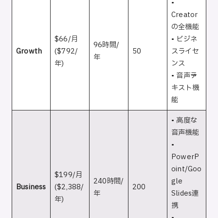
•
Creator
の全機能
$66/月
• ビジネ
96時間/
Growth
($792/
50
スライセ
年
年)
ンス
• 音声→テ
キスト機
能
• 高度な
音声機能
•
PowerP
oint/Goo
$199/月
240時間/
gle
Business
($2,388/
200
年
Slides連
年)
携
•