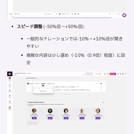
スピード調整
(-50%倍〜+50%倍):
一般的なナレーションでは-10%〜+10%倍が聞き
やすい
複雑な内容は少し遅め（-10%（0.9倍）程度）に設
定