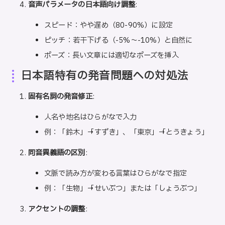
音声パラメータの日本語向け調整
:
スピード：やや遅め（80-90%）に設定
ピッチ：若干下げる（-5%〜-10%）と自然に
ポーズ：長い文章には適切なポーズを挿入
日本語特有の発音問題への対処法
固有名詞の発音修正
:
人名や地名はひらがなで入力
例：「鈴木」→「すずき」、「東京」→「とうきょう」
同音異義語の区別
:
文脈で読み方が変わる言葉はひらがなで指定
例：「生物」→「せいぶつ」または「しょうぶつ」
アクセントの調整
: