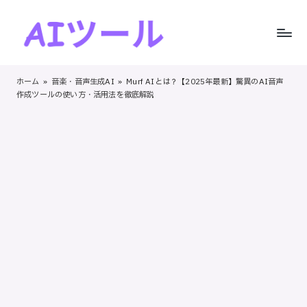
Skip
to
A
AI
content
I
ツ
ホーム
»
音楽・音声生成AI
»
Murf AIとは？【2025年最新】驚異のAI音声
ー
作成ツールの使い方・活用法を徹底解説
ツ
ル
ー
の
実
ル
践
！
的
レ
ビ
ュ
ー
と
ス
テ