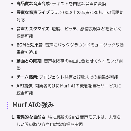
高品質な音声合成
: テキストを自然な音声に変換
豊富な音声ライブラリ
: 200以上の音声と30以上の言語に
対応
音声カスタマイズ
: 速度、ピッチ、感情表現などを細かく
調整可能
BGMと効果音
: 音声にバックグラウンドミュージックや効
果音を追加
動画との同期
: 音声を既存の動画に合わせてタイミング調
整
チーム協業
: プロジェクト共有と複数人での編集が可能
API提供
: 開発者向けにMurf AIの機能を自社サービスに
統合可能
Murf AIの強み
驚異的な自然さ
: 特に最新のGen2音声モデルは、人間ら
しい間の取り方や自然な抑揚を実現