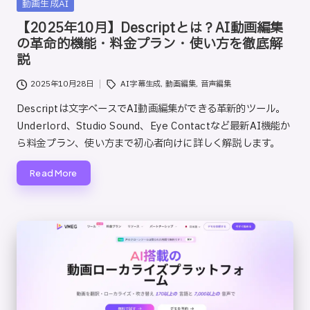
Posted
動画生成AI
ト
in
【2025年10月】Descriptとは？AI動画編集
の革命的機能・料金プラン・使い方を徹底解
説
Tags:
2025年10月28日
AI字幕生成
,
動画編集
,
音声編集
Descriptは文字ベースでAI動画編集ができる革新的ツール。
Underlord、Studio Sound、Eye Contactなど最新AI機能か
ら料金プラン、使い方まで初心者向けに詳しく解説します。
Read More