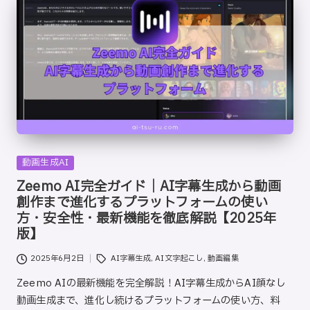
Posted
動画生成AI
in
Zeemo AI完全ガイド｜AI字幕生成から動画
創作まで進化するプラットフォームの使い
方・安全性・最新機能を徹底解説【2025年
版】
Tags:
2025年6月2日
AI字幕生成
,
AI文字起こし
,
動画編集
Zeemo AIの最新機能を完全解説！AI字幕生成からAI顔なし
動画生成まで、進化し続けるプラットフォームの使い方、料