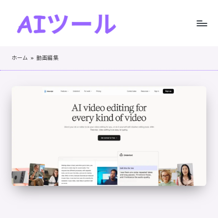
Skip
to
A
AI
content
I
ツ
ホーム
»
動画編集
ー
ツ
ル
ー
の
実
ル
践
！
的
レ
ビ
ュ
ー
と
ス
テ