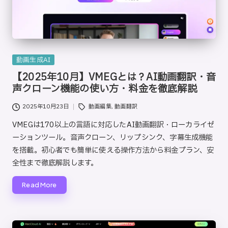
Posted
動画生成AI
in
【2025年10月】VMEGとは？AI動画翻訳・音
声クローン機能の使い方・料金を徹底解説
Tags:
2025年10月23日
動画編集
,
動画翻訳
VMEGは170以上の言語に対応したAI動画翻訳・ローカライゼ
ーションツール。音声クローン、リップシンク、字幕生成機能
を搭載。初心者でも簡単に使える操作方法から料金プラン、安
全性まで徹底解説します。
Read More