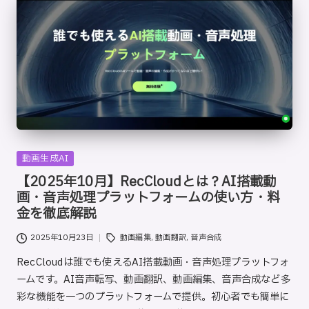
Posted
動画生成AI
in
【2025年10月】RecCloudとは？AI搭載動
画・音声処理プラットフォームの使い方・料
金を徹底解説
Tags:
2025年10月23日
動画編集
,
動画翻訳
,
音声合成
RecCloudは誰でも使えるAI搭載動画・音声処理プラットフォ
ームです。AI音声転写、動画翻訳、動画編集、音声合成など多
彩な機能を一つのプラットフォームで提供。初心者でも簡単に