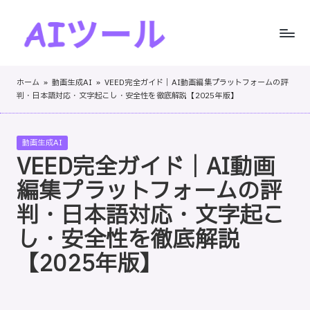
Skip
to
A
AI
content
I
ツ
ホーム
»
動画生成AI
»
VEED完全ガイド｜AI動画編集プラットフォームの評
ー
判・日本語対応・文字起こし・安全性を徹底解説【2025年版】
ツ
ル
ー
の
Posted
動画生成AI
実
ル
in
VEED完全ガイド｜AI動画
践
！
的
編集プラットフォームの評
レ
判・日本語対応・文字起こ
ビ
し・安全性を徹底解説
ュ
ー
【2025年版】
と
ス
テ