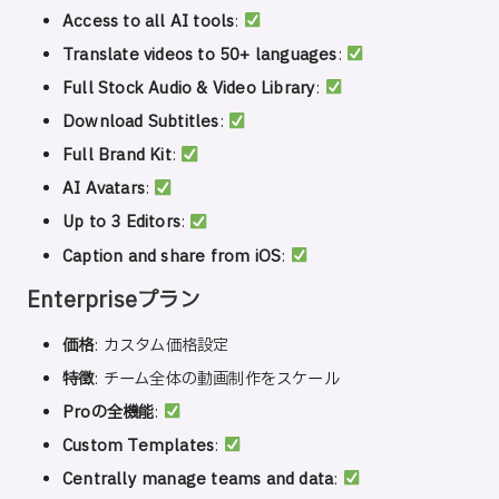
Access to all AI tools
:
Translate videos to 50+ languages
:
Full Stock Audio & Video Library
:
Download Subtitles
:
Full Brand Kit
:
AI Avatars
:
Up to 3 Editors
:
Caption and share from iOS
:
Enterpriseプラン
価格
: カスタム価格設定
特徴
: チーム全体の動画制作をスケール
Proの全機能
:
Custom Templates
:
Centrally manage teams and data
: