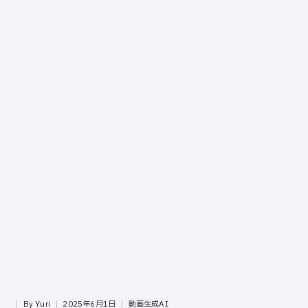
ッ
プ
バ
イ
ス
テ
ッ
プ
の
使
用
ガ
イ
ド
専
門
サ
イ
By
Yuri
2025年6月1日
動画生成AI