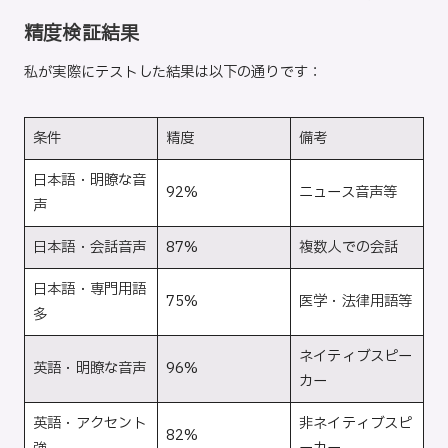
精度検証結果
私が実際にテストした結果は以下の通りです：
条件
精度
備考
日本語・明瞭な音
92%
ニュース音声等
声
日本語・会話音声
87%
複数人での会話
日本語・専門用語
75%
医学・法律用語等
多
ネイティブスピー
英語・明瞭な音声
96%
カー
英語・アクセント
非ネイティブスピ
82%