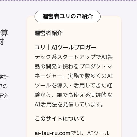
運営者ユリのご紹介
計算
運営者紹介
対
ユリ｜AIツールブロガー
テック系スタートアップでAI製
品の開発に携わるプロダクトマ
ネージャー。実務で数多くのAI
学計
ツールを導入・活用してきた経
での
験から、誰でも使える実践的な
研究
AI活用法を発信しています。
このサイトについて
ai-tsu-ru.com
では、AIツール