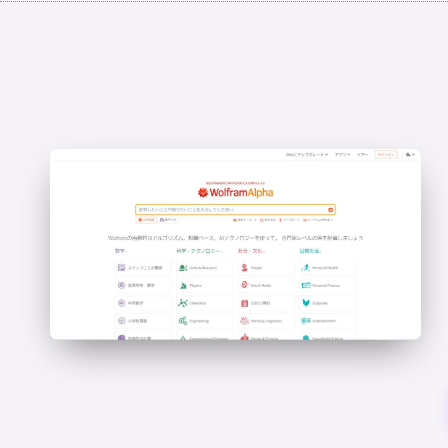
と
ス
テ
ッ
プ
バ
イ
ス
テ
ッ
プ
の
使
用
ガ