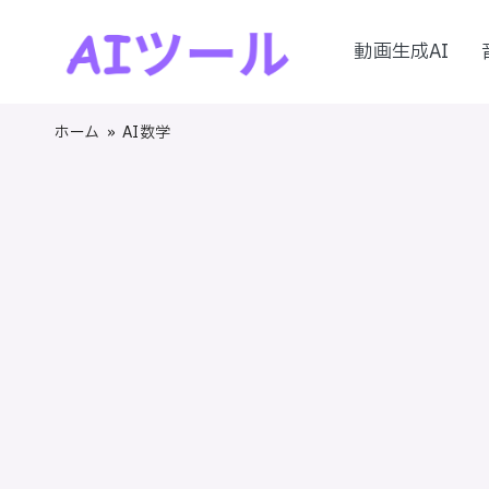
動画生成AI
Skip
A
to
AI
content
I
ツ
ホーム
»
AI数学
ー
ツ
ル
ー
の
実
ル
践
！
的
レ
ビ
ュ
ー