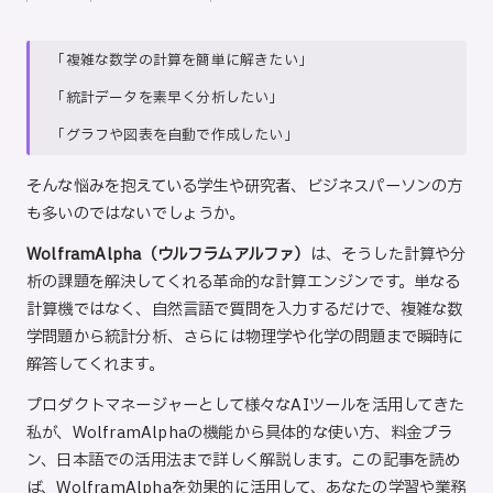
Posted
Posted
ト
by
in
「複雑な数学の計算を簡単に解きたい」
「統計データを素早く分析したい」
「グラフや図表を自動で作成したい」
そんな悩みを抱えている学生や研究者、ビジネスパーソンの方
も多いのではないでしょうか。
WolframAlpha
（ウルフラムアルファ）
は、そうした計算や分
析の課題を解決してくれる革命的な計算エンジンです。単なる
計算機ではなく、自然言語で質問を入力するだけで、複雑な数
学問題から統計分析、さらには物理学や化学の問題まで瞬時に
解答してくれます。
プロダクトマネージャーとして様々なAIツールを活用してきた
私が、WolframAlphaの機能から具体的な使い方、料金プラ
ン、日本語での活用法まで詳しく解説します。この記事を読め
ば、WolframAlphaを効果的に活用して、あなたの学習や業務