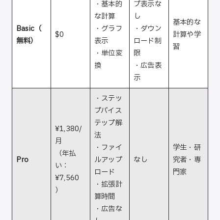
・基本的
プ表示な
な計算
し
基本的な
Basic（
・グラフ
・ダウン
$0
計算や学
無料）
表示
ロード制
習
・単位変
限
換
・広告表
示
・ステッ
プバイス
テップ解
¥1,380/
法
月
・ファイ
学生・研
（年払
Pro
ルアップ
なし
究者・専
い：
ロード
門家
¥7,560
・拡張計
）
算時間
・広告な