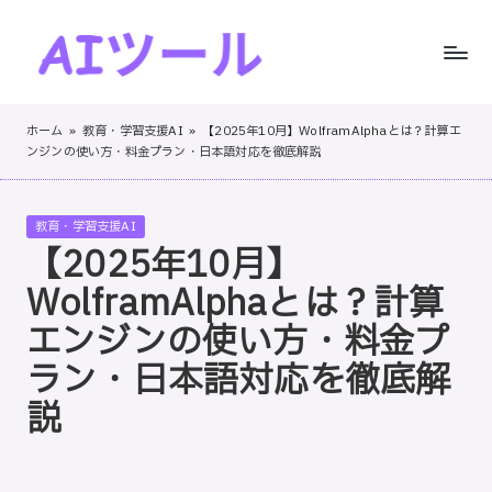
Skip
to
A
AI
content
I
ツ
ホーム
»
教育・学習支援AI
»
【2025年10月】WolframAlphaとは？計算エ
ー
ンジンの使い方・料金プラン・日本語対応を徹底解説
ツ
ル
ー
の
Posted
教育・学習支援AI
実
ル
in
【2025年10月】
践
！
的
WolframAlphaとは？計算
レ
エンジンの使い方・料金プ
ビ
ラン・日本語対応を徹底解
ュ
ー
説
と
ス
テ