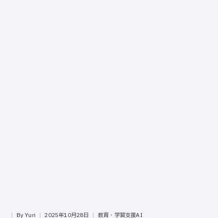
ッ
プ
バ
イ
ス
テ
ッ
プ
の
使
用
ガ
イ
ド
専
門
サ
イ
By
Yuri
2025年10月28日
教育・学習支援AI