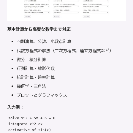
基本計算から高度な数学まで対応
四則演算、分数、小数点計算
代数方程式の解法（二次方程式、連立方程式など）
微分・積分計算
行列計算・線形代数
統計計算・確率計算
幾何学・三角法
プロットとグラフィックス
入力例：
solve x^2 + 5x + 6 = 0

integrate x^2 dx

derivative of sin(x)
