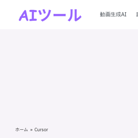
動画生成AI
Skip
A
to
AI
content
I
ツ
ー
ツ
ル
ー
の
実
ル
践
！
的
レ
ビ
ュ
ホーム
»
Cursor
ー