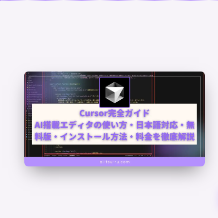
と
ス
テ
ッ
プ
バ
イ
ス
テ
ッ
プ
の
使
用
ガ